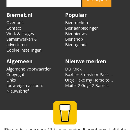
Verification code:
1274
Biernet.nl
Populair
Over ons
Bier merken
Contact
Bier aanbiedingen
Werk & stages
Bier nieuws
Samenwerken &
Bier shop
adverteren
Bier agenda
Cookie instellingen
Algemeen
Nieuwe merken
Algemene Voorwaarden
DB Kriek
Copyright
Baxbier Smash or Pass:
Links
Strata
Uiltje Take my Horse to
Jouw eigen account
the Hotel Room
Muifel 2 Guys 2 Barrels
Nieuwsbrief
Biernet is alleen voor 18 jaar en ouder. Biernet bevat affiliate