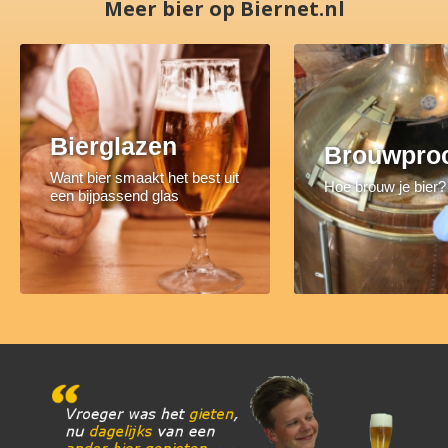
Meer bier op Biernet.nl
Bierglazen
Brouwpro
Want bier smaakt het best uit
Hoe brouw je bier?
een bijpassend glas