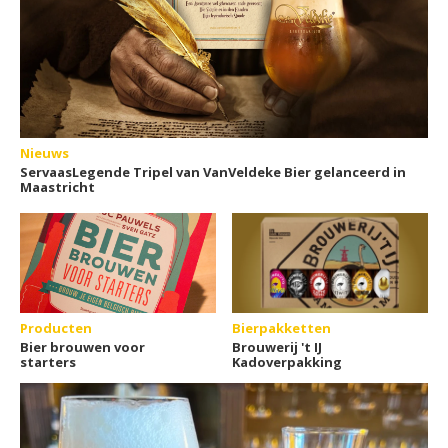
Nieuws
ServaasLegende Tripel van VanVeldeke Bier gelanceerd in
Maastricht
Producten
Bierpakketten
Bier brouwen voor
Brouwerij 't IJ
starters
Kadoverpakking