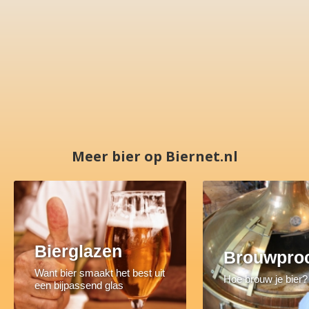
Meer bier op Biernet.nl
Bierglazen
Brouwpro
Want bier smaakt het best uit
Hoe brouw je bier?
een bijpassend glas