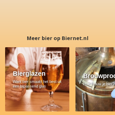
Meer bier op Biernet.nl
Bierglazen
Brouwpro
Want bier smaakt het best uit
Hoe brouw je bier?
een bijpassend glas