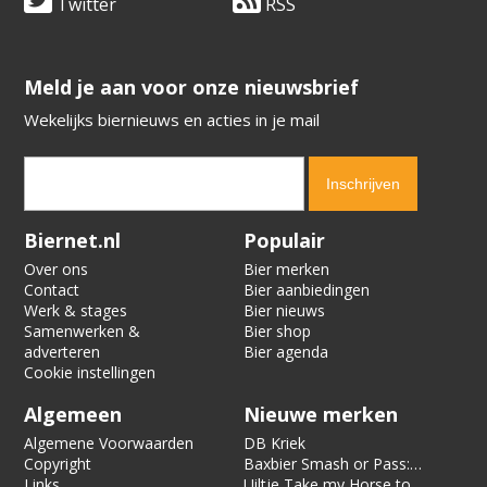
Twitter
RSS
​​​​​​​Meld je aan voor onze nieuwsbrief
Wekelijks biernieuws en acties in je mail
Verification code:
4796
Biernet.nl
Populair
Over ons
Bier merken
Contact
Bier aanbiedingen
Werk & stages
Bier nieuws
Samenwerken &
Bier shop
adverteren
Bier agenda
Cookie instellingen
Algemeen
Nieuwe merken
Algemene Voorwaarden
DB Kriek
Copyright
Baxbier Smash or Pass:
Links
Strata
Uiltje Take my Horse to