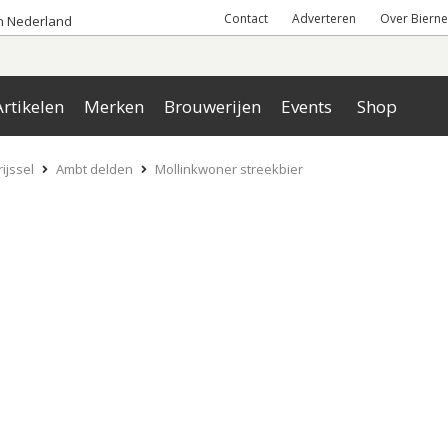
Contact
Adverteren
Over Bierne
an Nederland
rtikelen
Merken
Brouwerijen
Events
Shop
ijssel
Ambt delden
Mollinkwoner streekbier