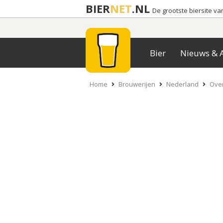
BIER
NET
.NL
De grootste biersite v
Bier
Nieuws & A
Home
Brouwerijen
Nederland
Over