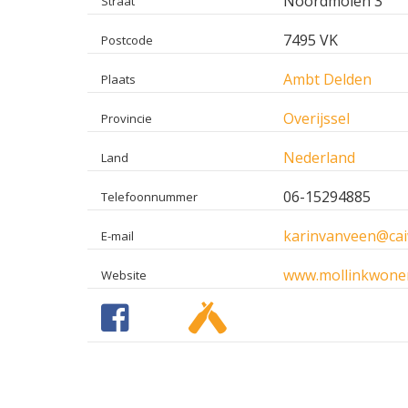
Noordmolen 3
Straat
7495 VK
Postcode
Ambt Delden
Plaats
Overijssel
Provincie
Nederland
Land
06-15294885
Telefoonnummer
karinvanveen@cai
E-mail
www.mollinkwoner
Website