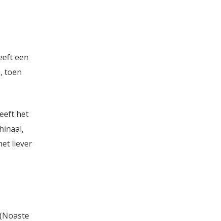
eeft een
, toen
eeft het
hinaal,
et liever
 (Noaste