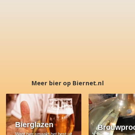
Meer bier op Biernet.nl
Bierglazen
Brouwpro
Want bier smaakt het best uit