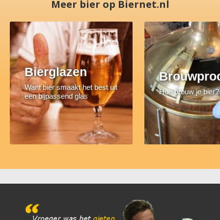
Meer bier op Biernet.nl
Bierglazen
Brouwpro
Want bier smaakt het best uit
Hoe brouw je bier?
een bijpassend glas