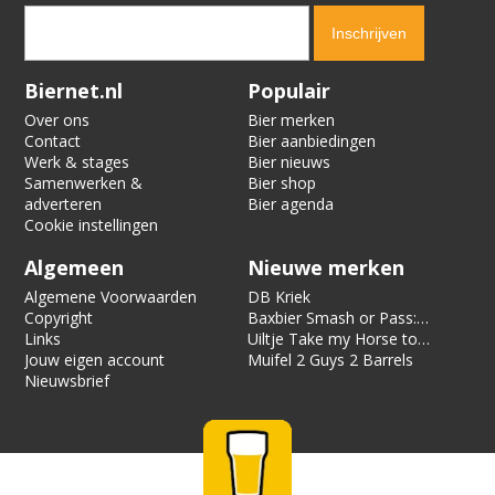
Verification code:
4375
Biernet.nl
Populair
Over ons
Bier merken
Contact
Bier aanbiedingen
Werk & stages
Bier nieuws
Samenwerken &
Bier shop
adverteren
Bier agenda
Cookie instellingen
Algemeen
Nieuwe merken
Algemene Voorwaarden
DB Kriek
Copyright
Baxbier Smash or Pass:
Links
Strata
Uiltje Take my Horse to
Jouw eigen account
the Hotel Room
Muifel 2 Guys 2 Barrels
Nieuwsbrief