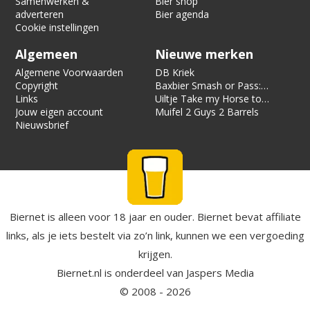
Samenwerken &
Bier shop
adverteren
Bier agenda
Cookie instellingen
Algemeen
Nieuwe merken
Algemene Voorwaarden
DB Kriek
Copyright
Baxbier Smash or Pass:
Links
Strata
Uiltje Take my Horse to
Jouw eigen account
the Hotel Room
Muifel 2 Guys 2 Barrels
Nieuwsbrief
Biernet is alleen voor 18 jaar en ouder. Biernet bevat affiliate
links, als je iets bestelt via zo’n link, kunnen we een vergoeding
krijgen.
Biernet.nl
is onderdeel van
Jaspers Media
© 2008 - 2026