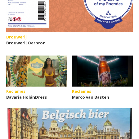
Brouwerij
Brouwerij Oerbron
Reclames
Reclames
Bavaria HolánDress
Marco van Basten