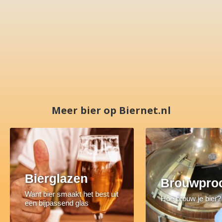
Meer bier op Biernet.nl
Bierglazen
Brouwpro
Want bier smaakt het best uit
Hoe brouw je bier?
een bijpassend glas