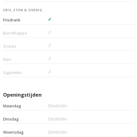
FRIS, ETEN & OVERIG
✓
Frisdrank
✗
Borrelhapjes
✗
Snacks
✗
Eten
✗
Sigaretten
Openingstijden
Gesloten
Maandag
Gesloten
Dinsdag
Gesloten
Woensdag