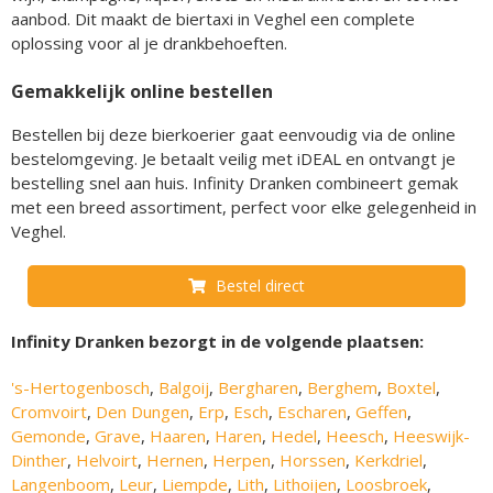
aanbod. Dit maakt de biertaxi in Veghel een complete
oplossing voor al je drankbehoeften.
Gemakkelijk online bestellen
Bestellen bij deze bierkoerier gaat eenvoudig via de online
bestelomgeving. Je betaalt veilig met iDEAL en ontvangt je
bestelling snel aan huis. Infinity Dranken combineert gemak
met een breed assortiment, perfect voor elke gelegenheid in
Veghel.
Bestel direct
Infinity Dranken bezorgt in de volgende plaatsen:
's-Hertogenbosch
,
Balgoij
,
Bergharen
,
Berghem
,
Boxtel
,
Cromvoirt
,
Den Dungen
,
Erp
,
Esch
,
Escharen
,
Geffen
,
Gemonde
,
Grave
,
Haaren
,
Haren
,
Hedel
,
Heesch
,
Heeswijk-
Dinther
,
Helvoirt
,
Hernen
,
Herpen
,
Horssen
,
Kerkdriel
,
Langenboom
,
Leur
,
Liempde
,
Lith
,
Lithoijen
,
Loosbroek
,