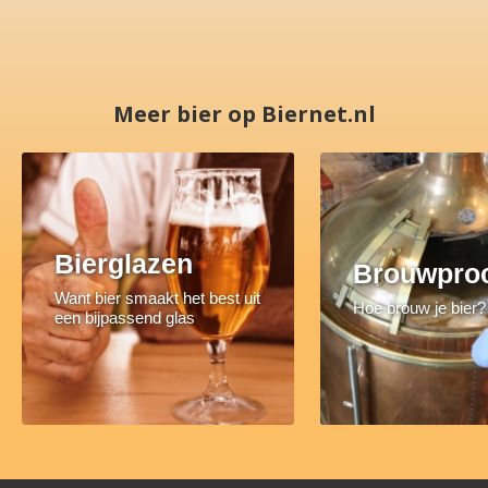
Meer bier op Biernet.nl
Bierglazen
Brouwpro
Want bier smaakt het best uit
Hoe brouw je bier?
een bijpassend glas