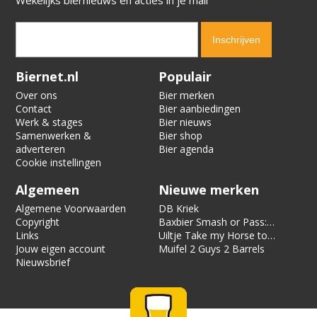
Verification code:
4482
Biernet.nl
Populair
Over ons
Bier merken
Contact
Bier aanbiedingen
Werk & stages
Bier nieuws
Samenwerken &
Bier shop
adverteren
Bier agenda
Cookie instellingen
Algemeen
Nieuwe merken
Algemene Voorwaarden
DB Kriek
Copyright
Baxbier Smash or Pass:
Links
Strata
Uiltje Take my Horse to
Jouw eigen account
the Hotel Room
Muifel 2 Guys 2 Barrels
Nieuwsbrief