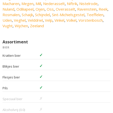
Macharen
,
Megen
,
Mill
,
Nederasselt
,
Niftrik
,
Nistelrode
,
Nuland
,
Odiliapeel
,
Oijen
,
Oss
,
Overasselt
,
Ravenstein
,
Reek
,
Rosmalen
,
Schaijk
,
Schijndel
,
Sint-Michielsgestel
,
Teeffelen
,
Uden
,
Veghel
,
Velddriel
,
Velp
,
Vinkel
,
Volkel
,
Vorstenbosch
,
Vught
,
Wijchen
,
Zeeland
Assortiment
BIER
✓
Kratten bier
✓
Blikjes bier
✓
Flesjes bier
✓
Pils
✗
Speciaal bier
✗
Alcoholvrij (0.0)