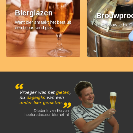
Bierglazen
Brouwpro
Want bier smaakt het best uit
Hoe brouw je bier?
een bijpassend glas