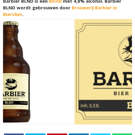
Barbier BLND is een
Blond
met 4,8% alcohol. Barbier
BLND wordt gebrouwen door
Brouwerij Barbier in
Biervliet
.