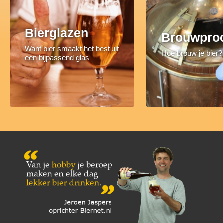
Bierglazen
Brouwpro
Want bier smaakt het best uit
Hoe brouw je bier?
een bijpassend glas