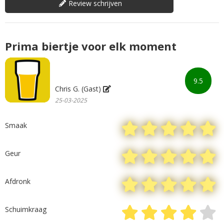
Review schrijven
Prima biertje voor elk moment
9.5
Chris G. (Gast)
25-03-2025
Smaak
Geur
Afdronk
Schuimkraag