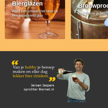
Bierglazen
Brouwpro
Want bier smaakt het best uit
Hoe brouw je bier?
een bijpassend glas