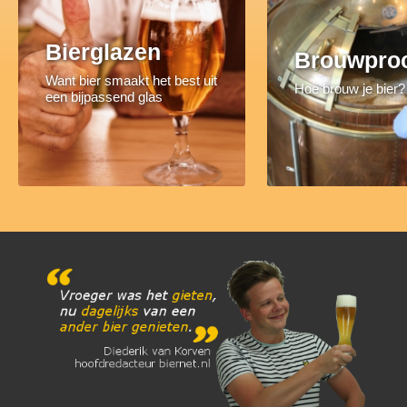
Bierglazen
Brouwpro
Want bier smaakt het best uit
Hoe brouw je bier?
een bijpassend glas