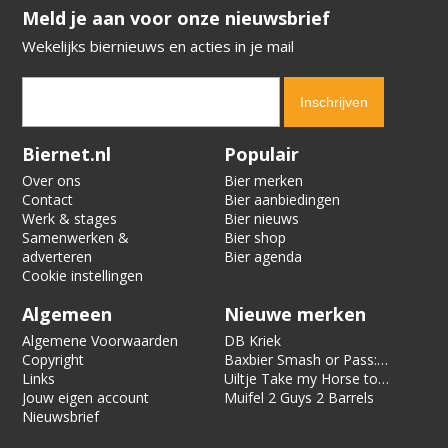
​​​​​​​Meld je aan voor onze nieuwsbrief
Wekelijks biernieuws en acties in je mail
Verification code:
4638
Biernet.nl
Populair
Over ons
Bier merken
Contact
Bier aanbiedingen
Werk & stages
Bier nieuws
Samenwerken &
Bier shop
adverteren
Bier agenda
Cookie instellingen
Algemeen
Nieuwe merken
Algemene Voorwaarden
DB Kriek
Copyright
Baxbier Smash or Pass:
Links
Strata
Uiltje Take my Horse to
Jouw eigen account
the Hotel Room
Muifel 2 Guys 2 Barrels
Nieuwsbrief