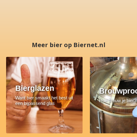
Meer bier op Biernet.nl
Bierglazen
Brouwpro
Want bier smaakt het best uit
Hoe brouw je bier?
een bijpassend glas