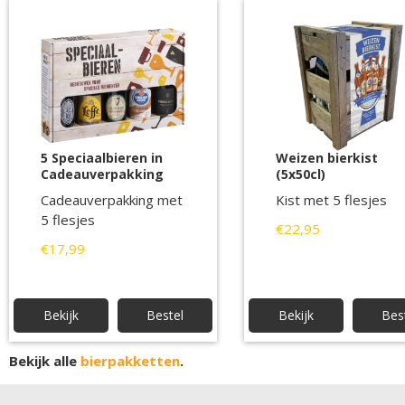
5 Speciaalbieren in
Weizen bierkist
Cadeauverpakking
(5x50cl)
Cadeauverpakking met
Kist met 5 flesjes
5 flesjes
€22,95
€17,99
Bekijk
Bestel
Bekijk
Bes
Bekijk alle
bierpakketten
.