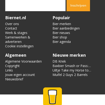
Verification code:
2059
Biernet.nl
Populair
Over ons
Bier merken
Contact
Bier aanbiedingen
Werk & stages
Bier nieuws
Samenwerken &
Bier shop
adverteren
Bier agenda
Cookie instellingen
Algemeen
Nieuwe merken
Algemene Voorwaarden
DB Kriek
Copyright
Baxbier Smash or Pass:
Links
Strata
Uiltje Take my Horse to
Jouw eigen account
the Hotel Room
Muifel 2 Guys 2 Barrels
Nieuwsbrief