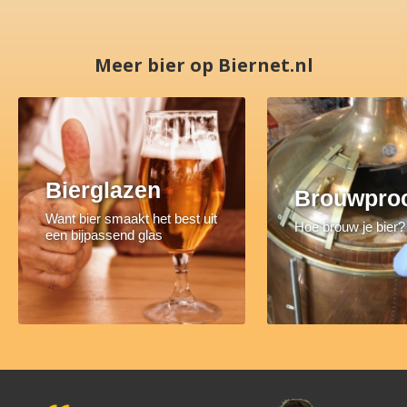
Meer bier op Biernet.nl
Bierglazen
Brouwpro
Want bier smaakt het best uit
Hoe brouw je bier?
een bijpassend glas