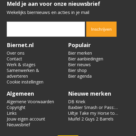
​​​​​​​Meld je aan voor onze nieuwsbrief
Wekelijks biernieuws en acties in je mail
Verification code:
9485
Biernet.nl
Populair
Over ons
Bier merken
Contact
Bier aanbiedingen
Werk & stages
Bier nieuws
Samenwerken &
Bier shop
adverteren
Bier agenda
Cookie instellingen
Algemeen
Nieuwe merken
Algemene Voorwaarden
DB Kriek
Copyright
Baxbier Smash or Pass:
Links
Strata
Uiltje Take my Horse to
Jouw eigen account
the Hotel Room
Muifel 2 Guys 2 Barrels
Nieuwsbrief