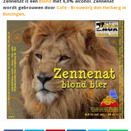
Zennenat is een
Blond
met 6,0% alcohol. Zennenat
wordt gebrouwen door
Café - Brouwerij den Herberg in
Buizingen
.