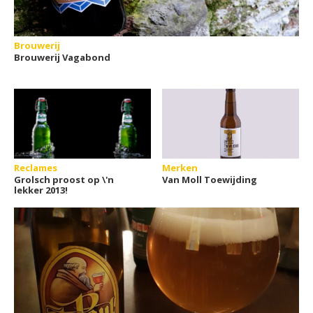
Brouwerij
Brouwerij Vagabond
Reclames
Merken
Grolsch proost op \'n
Van Moll Toewijding
lekker 2013!