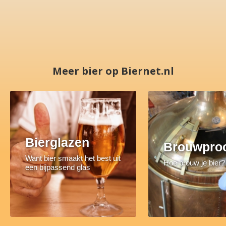
Meer bier op Biernet.nl
Bierglazen
Brouwpro
Want bier smaakt het best uit
Hoe brouw je bier?
een bijpassend glas