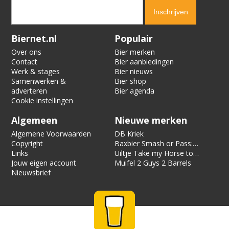
Verification code:
8939
Biernet.nl
Populair
Over ons
Bier merken
Contact
Bier aanbiedingen
Werk & stages
Bier nieuws
Samenwerken &
Bier shop
adverteren
Bier agenda
Cookie instellingen
Algemeen
Nieuwe merken
Algemene Voorwaarden
DB Kriek
Copyright
Baxbier Smash or Pass:
Links
Strata
Uiltje Take my Horse to
Jouw eigen account
the Hotel Room
Muifel 2 Guys 2 Barrels
Nieuwsbrief