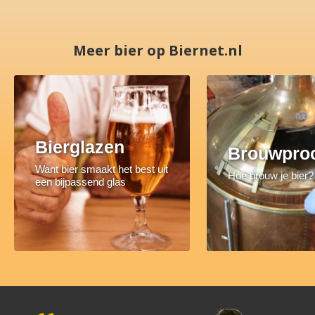
Meer bier op Biernet.nl
Bierglazen
Brouwpro
Want bier smaakt het best uit
Hoe brouw je bier?
een bijpassend glas