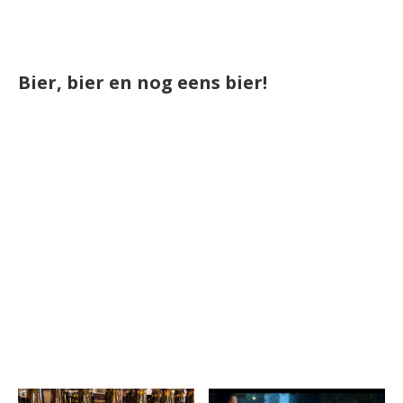
Bier, bier en nog eens bier!