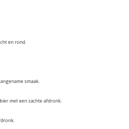
acht en rond.
n aangename smaak.
 bier met een zachte afdronk.
fdronk.