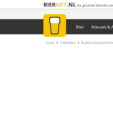
BIER
NET
.NL
De grootste biersite v
Bier
Nieuws & A
Home
Pakketten
Budels bierpakket 6x