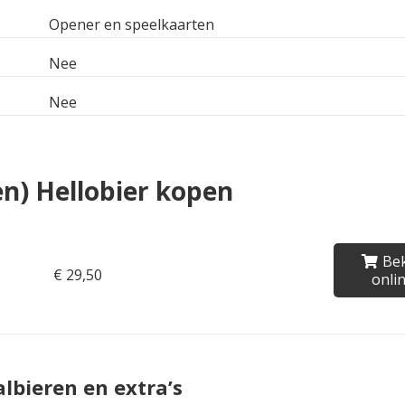
Opener en speelkaarten
Nee
Nee
en) Hellobier kopen
Bek
€ 29,50
onli
lbieren en extra’s