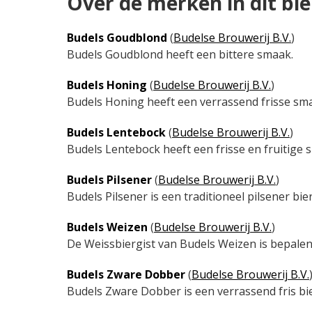
Over de merken in dit bi
Budels Goudblond
(
Budelse Brouwerij B.V.
)
Budels Goudblond heeft een bittere smaak.
Budels Honing
(
Budelse Brouwerij B.V.
)
Budels Honing heeft een verrassend frisse sma
Budels Lentebock
(
Budelse Brouwerij B.V.
)
Budels Lentebock heeft een frisse en fruitige 
Budels Pilsener
(
Budelse Brouwerij B.V.
)
Budels Pilsener is een traditioneel pilsener b
Budels Weizen
(
Budelse Brouwerij B.V.
)
De Weissbiergist van Budels Weizen is bepalend
Budels Zware Dobber
(
Budelse Brouwerij B.V.
Budels Zware Dobber is een verrassend fris bie