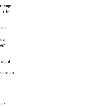
htelijk
van de
ctie
ere
een
 staat
e
ivere en
 te