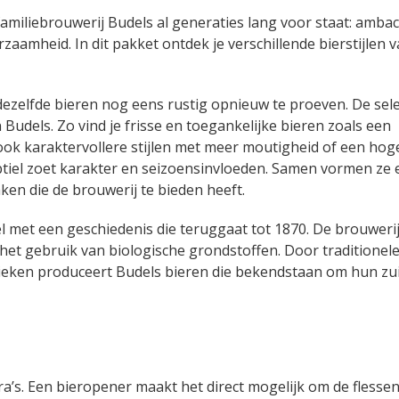
amiliebrouwerij Budels al generaties lang voor staat: ambac
aamheid. In dit pakket ontdek je verschillende bierstijlen 
dezelfde bieren nog eens rustig opnieuw te proeven. De sele
Budels. Zo vind je frisse en toegankelijke bieren zoals een
 ook karaktervollere stijlen met meer moutigheid of een hog
ubtiel zoet karakter en seizoensinvloeden. Samen vormen ze 
en die de brouwerij te bieden heeft.
l met een geschiedenis die teruggaat tot 1870. De brouwerij
t gebruik van biologische grondstoffen. Door traditionel
ken produceert Budels bieren die bekendstaan om hun zu
ra’s. Een bieropener maakt het direct mogelijk om de flessen