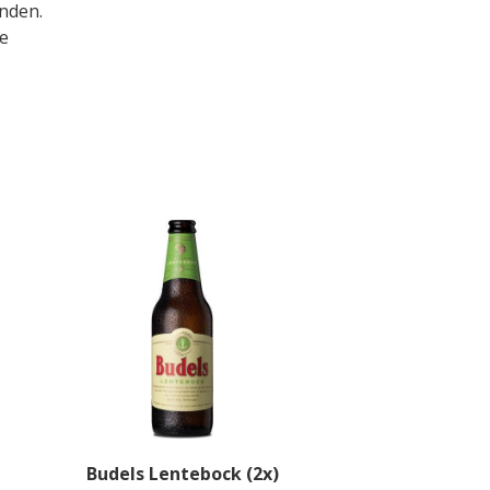
enden.
de
Budels Lentebock (2x)