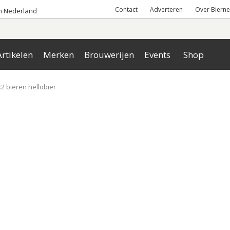
Contact
Adverteren
Over Bierne
an Nederland
rtikelen
Merken
Brouwerijen
Events
Shop
2 bieren hellobier