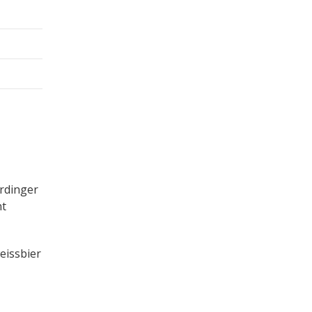
Erdinger
nt
eissbier