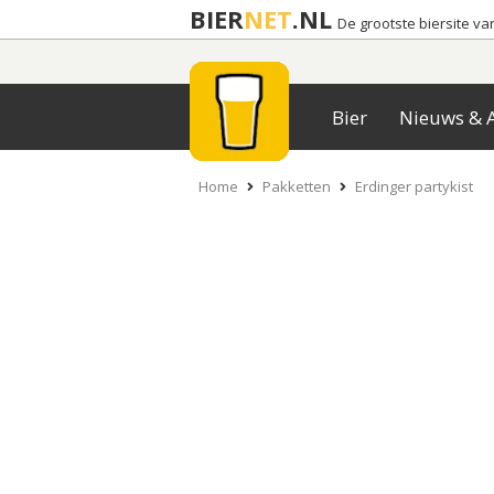
BIER
NET
.NL
De grootste biersite v
Bier
Nieuws & A
Home
Pakketten
Erdinger partykist