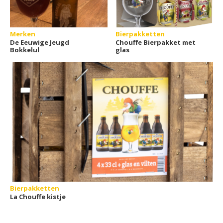
Merken
Bierpakketten
De Eeuwige Jeugd
Chouffe Bierpakket met
Bokkelul
glas
Bierpakketten
La Chouffe kistje