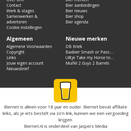
Contact
Bier aanbiedingen
Werk & stages
Bier nieuws
Samenwerken &
Bier shop
adverteren
Bier agenda
Cookie instellingen
Algemeen
Nieuwe merken
Algemene Voorwaarden
DB Kriek
Copyright
Baxbier Smash or Pass:
Links
Strata
Uiltje Take my Horse to
Jouw eigen account
the Hotel Room
Muifel 2 Guys 2 Barrels
Nieuwsbrief
Biernet is alleen voor 18 jaar en ouder. Biernet bevat affiliate
links, als je iets bestelt via zo’n link, kunnen we een vergoeding
krijgen.
Biernet.nl
is onderdeel van
Jaspers Media