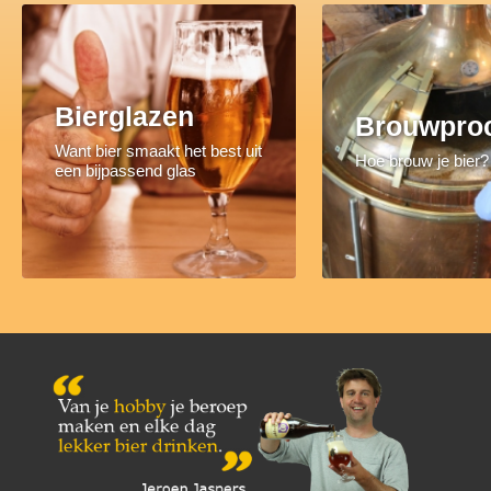
Bierglazen
Brouwpro
Want bier smaakt het best uit
Hoe brouw je bier?
een bijpassend glas