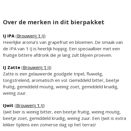
Over de merken in dit bierpakket
IJ IPA
(
Brouwerij 't IJ
)
Heerlijke aroma’s van grapefruit en bloemen. De smaak van
de IPA van 't IJ is heerlijk hoppig. Een speciaalbier met een
fruitige bittere afdronk die je lang zult blijven proeven.
IJ Zatte
(
Brouwerij 't IJ
)
Zatte is een gelauwerde goudgele tripel, fluwelig,
tongstrelend, aromatisch en vol. Gemiddeld bitter, beetje
fruitig, gemiddeld moutig, weinig zoet, gemiddeld kruidig,
weinig zuur.
IJwit
(
Brouwerij 't IJ
)
IJwit bier is weinig bitter, een beetje fruitig, weinig moutig,
beetje zoet, gemiddeld kruidig, weinig zuur. Een IJwit is extra
lekker tijdens een zomerse dag op het terras!