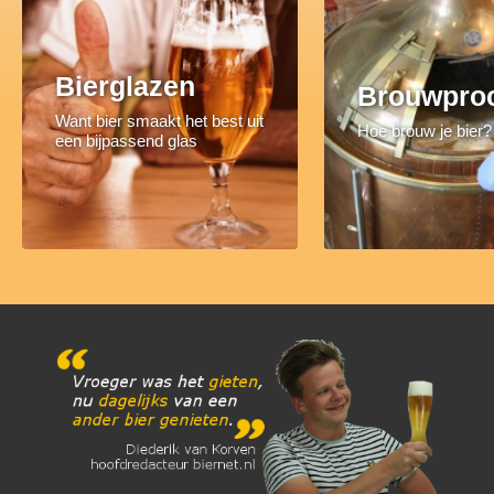
Bierglazen
Brouwpro
Want bier smaakt het best uit
Hoe brouw je bier?
een bijpassend glas