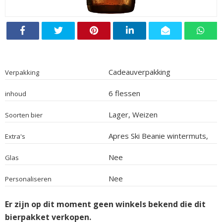
Cadeauverpakking
Verpakking
6 flessen
inhoud
Lager, Weizen
Soorten bier
Apres Ski Beanie wintermuts,
Extra's
fles Glühwein van 1 liter, 2
zakjes chips, bieropener
Nee
Glas
Nee
Personaliseren
Er zijn op dit moment geen winkels bekend die dit
bierpakket verkopen.