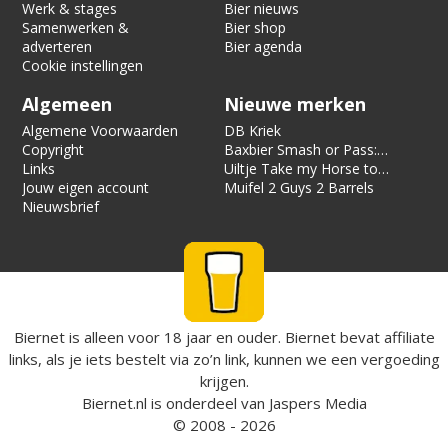
Werk & stages
Bier nieuws
Samenwerken &
Bier shop
adverteren
Bier agenda
Cookie instellingen
Algemeen
Nieuwe merken
Algemene Voorwaarden
DB Kriek
Copyright
Baxbier Smash or Pass:
Links
Strata
Uiltje Take my Horse to
Jouw eigen account
the Hotel Room
Muifel 2 Guys 2 Barrels
Nieuwsbrief
Biernet is alleen voor 18 jaar en ouder. Biernet bevat affiliate
links, als je iets bestelt via zo’n link, kunnen we een vergoeding
krijgen.
Biernet.nl
is onderdeel van
Jaspers Media
© 2008 - 2026