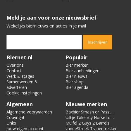
​​​​​​​Meld je aan voor onze nieuwsbrief
Wekelijks biernieuws en acties in je mail
Verification code:
5039
Biernet.nl
Populair
Over ons
Bier merken
Contact
Bier aanbiedingen
Werk & stages
Bier nieuws
Samenwerken &
Bier shop
adverteren
Bier agenda
Cookie instellingen
Algemeen
Nieuwe merken
Algemene Voorwaarden
Baxbier Smash or Pass:
Copyright
Strata
Uiltje Take my Horse to
Links
the Hotel Room
Muifel 2 Guys 2 Barrels
Jouw eigen account
vandeStreek Tranentrekker