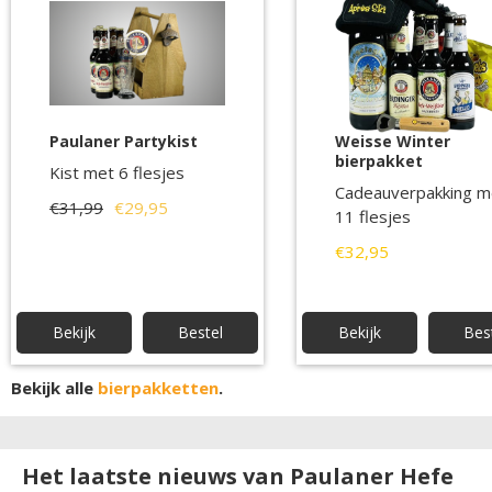
Paulaner Partykist
Weisse Winter
bierpakket
Kist met 6 flesjes
Cadeauverpakking m
€31,99
€29,95
11 flesjes
€32,95
Bekijk
Bestel
Bekijk
Bes
Bekijk alle
bierpakketten
.
Het laatste nieuws van Paulaner Hefe