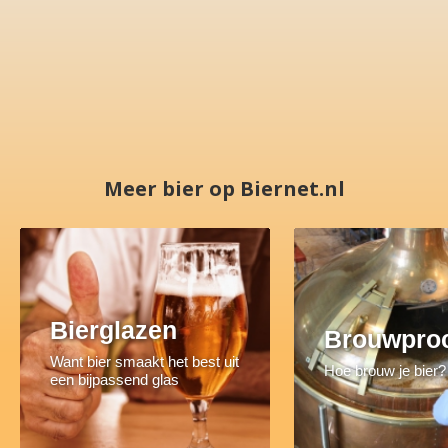
Meer bier op Biernet.nl
Bierglazen
Brouwpro
Want bier smaakt het best uit
Hoe brouw je bier?
een bijpassend glas