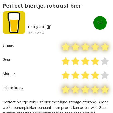
Perfect biertje, robuust bier
9.0
Dalli (Gast)
30-07-2020
Smaak
Geur
Afdronk
Schuimkraag
Perfect biertje robuust bier met fijne stevige afdronk ! Alleen
welke banenplukker banaantonen proeft kan beter wijn Gaan
drinken of haribo bananensnoepjes gaan eten noway!