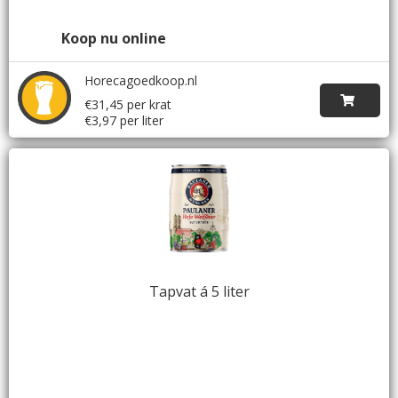
Koop nu online
Horecagoedkoop.nl
€31,45 per krat
€3,97 per liter
Tapvat á 5 liter