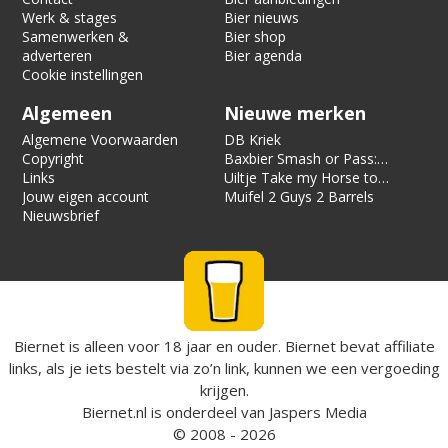
Werk & stages
Bier nieuws
Samenwerken &
Bier shop
adverteren
Bier agenda
Cookie instellingen
Algemeen
Nieuwe merken
Algemene Voorwaarden
DB Kriek
Copyright
Baxbier Smash or Pass:
Links
Strata
Uiltje Take my Horse to
Jouw eigen account
the Hotel Room
Muifel 2 Guys 2 Barrels
Nieuwsbrief
Biernet is alleen voor 18 jaar en ouder. Biernet bevat affiliate
links, als je iets bestelt via zo’n link, kunnen we een vergoeding
krijgen.
Biernet.nl
is onderdeel van
Jaspers Media
© 2008 - 2026