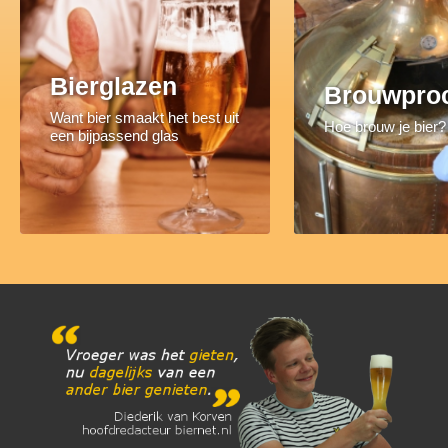
Bierglazen
Brouwpro
Want bier smaakt het best uit
Hoe brouw je bier?
een bijpassend glas