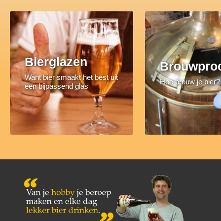
Bierglazen
Brouwpro
Want bier smaakt het best uit
Hoe brouw je bier?
een bijpassend glas