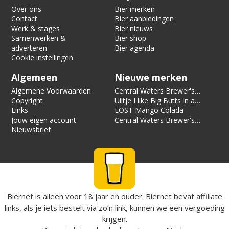
Over ons
Bier merken
Contact
Bier aanbiedingen
Werk & stages
Bier nieuws
Samenwerken &
Bier shop
adverteren
Bier agenda
Cookie instellingen
Algemeen
Nieuwe merken
Algemene Voorwaarden
Central Waters Brewer's
Copyright
Reserve Pecan Kringle
Uiltje I like Big Butts in a
Links
Stout
Can of Limes
LOST Mango Colada
Jouw eigen account
Central Waters Brewer's
Nieuwsbrief
Reserve Cassian Sunset
Biernet is alleen voor 18 jaar en ouder. Biernet bevat affiliate
links, als je iets bestelt via zo’n link, kunnen we een vergoeding
krijgen.