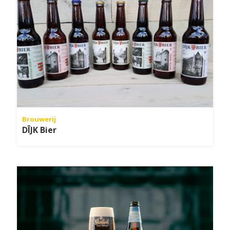
Brouwerij
DÎJK Bier