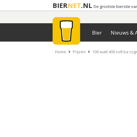
BIER
NET
.NL
De grootste biersite v
Bier
Nieuws & A
Home
Prijzen
100 watt 400 volt ba cog