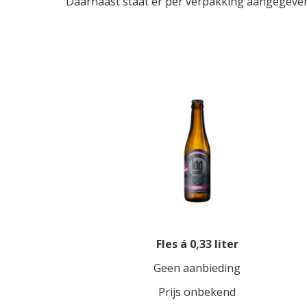
Daarnaast staat er per verpakking aangegeven o
Fles á 0,33 liter
Geen aanbieding
Prijs onbekend