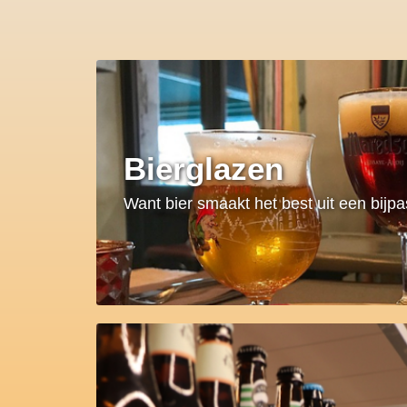
Bierglazen
Want bier smaakt het best uit een bijp