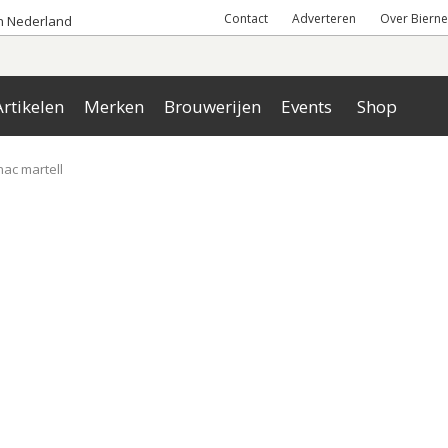
Contact
Adverteren
Over Bierne
an Nederland
rtikelen
Merken
Brouwerijen
Events
Shop
nac martell