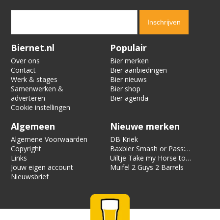
Verification code:
6642
Biernet.nl
Populair
Over ons
Bier merken
Contact
Bier aanbiedingen
Werk & stages
Bier nieuws
Samenwerken &
Bier shop
adverteren
Bier agenda
Cookie instellingen
Algemeen
Nieuwe merken
Algemene Voorwaarden
DB Kriek
Copyright
Baxbier Smash or Pass:
Links
Strata
Uiltje Take my Horse to
Jouw eigen account
the Hotel Room
Muifel 2 Guys 2 Barrels
Nieuwsbrief