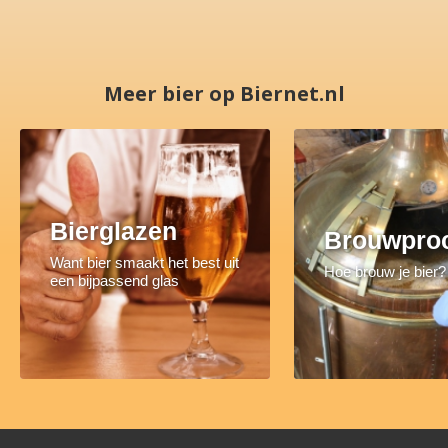
Meer bier op Biernet.nl
Bierglazen
Brouwpro
Want bier smaakt het best uit
Hoe brouw je bier?
een bijpassend glas