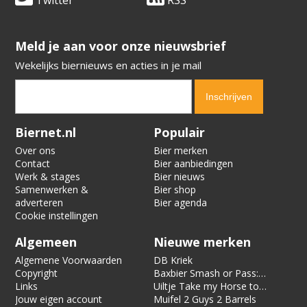
Twitter
RSS
​​​​​​​Meld je aan voor onze nieuwsbrief
Wekelijks biernieuws en acties in je mail
Verification code:
3702
Biernet.nl
Populair
Over ons
Bier merken
Contact
Bier aanbiedingen
Werk & stages
Bier nieuws
Samenwerken &
Bier shop
adverteren
Bier agenda
Cookie instellingen
Algemeen
Nieuwe merken
Algemene Voorwaarden
DB Kriek
Copyright
Baxbier Smash or Pass:
Links
Strata
Uiltje Take my Horse to
Jouw eigen account
the Hotel Room
Muifel 2 Guys 2 Barrels