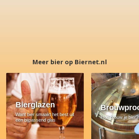
Meer bier op Biernet.nl
Bierglazen
Brouwpro
Want bier smaakt het best uit
Hoe brouw je bier?
een bijpassend glas