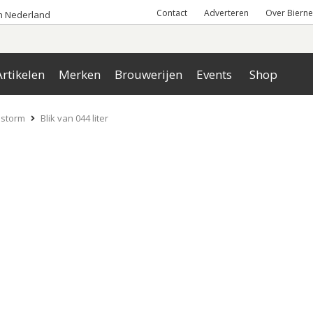
Contact
Adverteren
Over Bierne
an Nederland
rtikelen
Merken
Brouwerijen
Events
Shop
nstorm
Blik van 044 liter