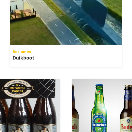
Reclames
Duikboot