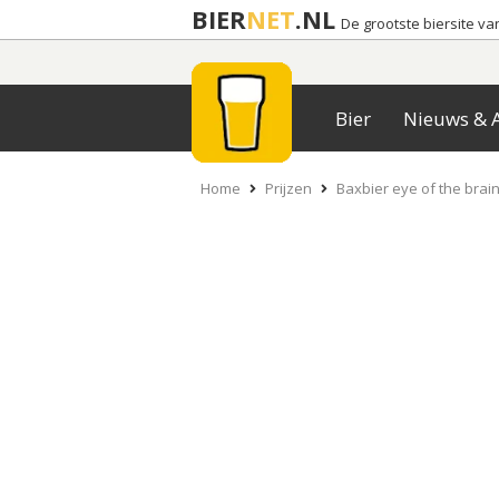
BIER
NET
.NL
De grootste biersite v
Bier
Nieuws & A
Home
Prijzen
Baxbier eye of the brai