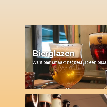
Bierglazen
Want bier smaakt het best uit een bijp