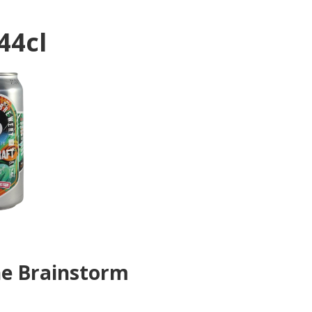
44cl
he Brainstorm