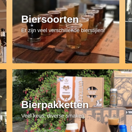
Biersoorten
Er zijn veel verschillende bierstijlen!
Bierpakketten
Veel keus, diverse smaken