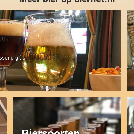
assend glas
Biersoorten