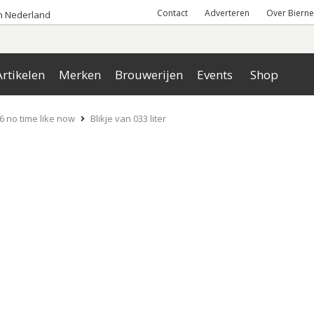
Contact
Adverteren
Over Bierne
an Nederland
rtikelen
Merken
Brouwerijen
Events
Shop
6 no time like now
Blikje van 033 liter