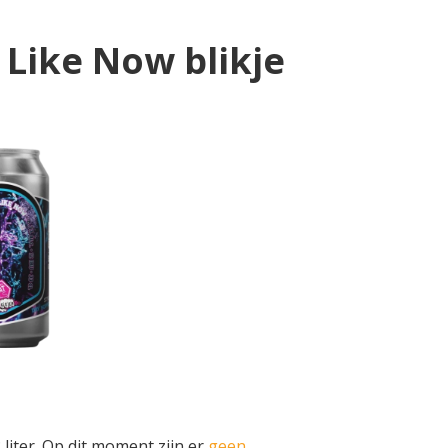
 Like Now blikje
liter. Op dit moment zijn er
geen