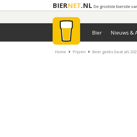
BIER
NET
.NL
De grootste biersite v
Bier
Nieuws & A
Home
Prijzen
Beer geeks beat als 202