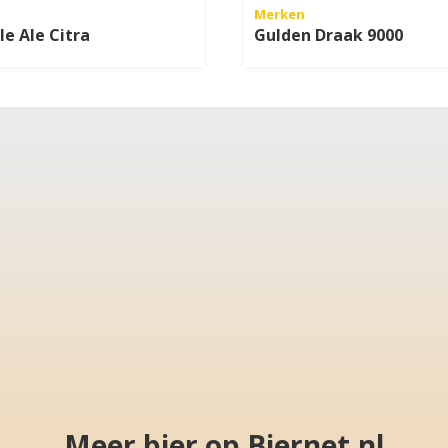
Merken
le Ale Citra
Gulden Draak 9000
Meer bier op Biernet.nl