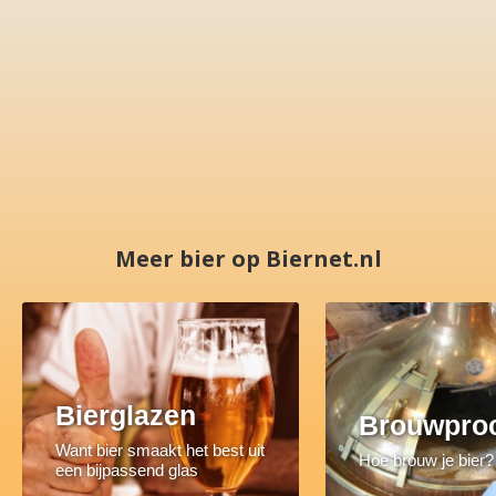
Meer bier op Biernet.nl
Bierglazen
Brouwpro
Want bier smaakt het best uit
Hoe brouw je bier?
een bijpassend glas