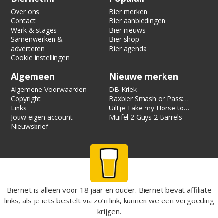
Over ons
Bier merken
Contact
Bier aanbiedingen
Werk & stages
Bier nieuws
Samenwerken &
Bier shop
adverteren
Bier agenda
Cookie instellingen
Algemeen
Nieuwe merken
Algemene Voorwaarden
DB Kriek
Copyright
Baxbier Smash or Pass:
Links
Strata
Uiltje Take my Horse to
Jouw eigen account
the Hotel Room
Muifel 2 Guys 2 Barrels
Nieuwsbrief
Biernet is alleen voor 18 jaar en ouder. Biernet bevat affiliate
links, als je iets bestelt via zo’n link, kunnen we een vergoeding
krijgen.