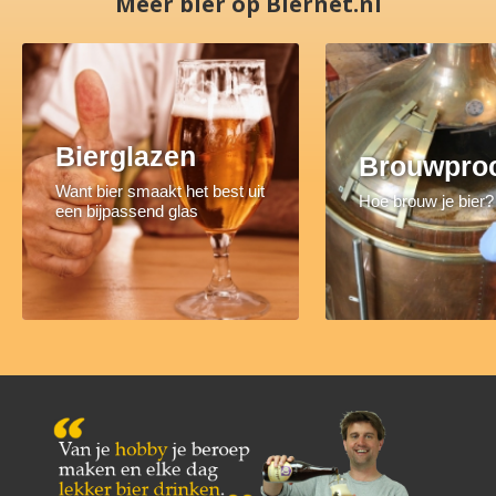
Meer bier op Biernet.nl
Bierglazen
Brouwpro
Want bier smaakt het best uit
Hoe brouw je bier?
een bijpassend glas