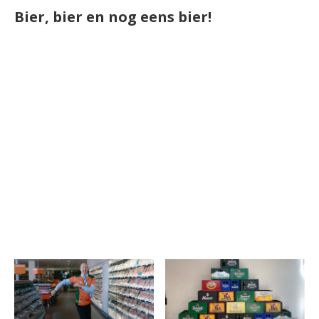
Bier, bier en nog eens bier!