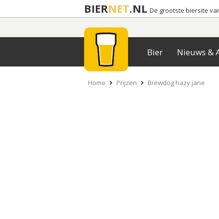
BIER
NET
.NL
De grootste biersite v
Bier
Nieuws & A
Home
Prijzen
Brewdog hazy jane