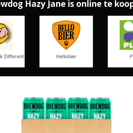
wdog Hazy Jane is online te koop
k Different
Hellobier
P