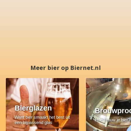
Meer bier op Biernet.nl
Bierglazen
Brouwpro
Want bier smaakt het best uit
Hoe brouw je bier?
een bijpassend glas