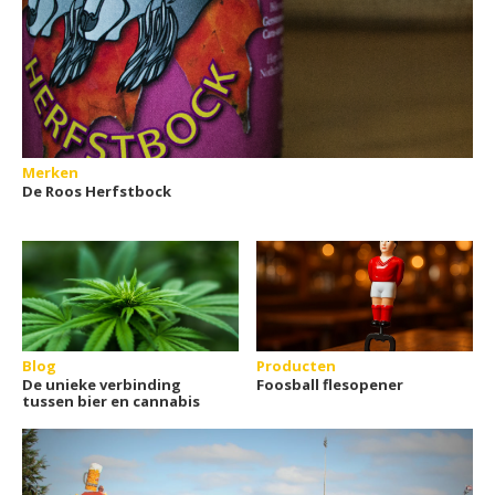
Merken
De Roos Herfstbock
Blog
Producten
De unieke verbinding
Foosball flesopener
tussen bier en cannabis