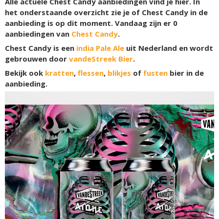
Alle actuele Chest Candy aanbiedingen vind je hier. In
het onderstaande overzicht zie je of Chest Candy in de
aanbieding is op dit moment. Vandaag zijn er
0
aanbiedingen van
Chest Candy
.
Chest Candy is een
india Pale Ale
uit Nederland en wordt
gebrouwen door
vandeStreek Bier
.
Bekijk ook
kratten
,
flessen
,
blikjes
of
fusten
bier in de
aanbieding.