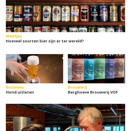
Weetjes
Hoeveel soorten bier zijn er ter wereld?
Reclames
Brouwerij
Hond uitlaten
Berghoeve Brouwerij VOF