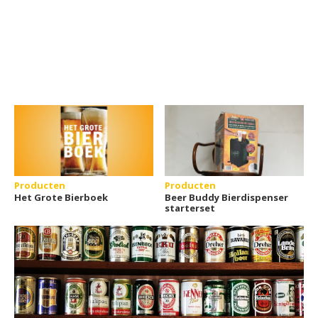
Producten
Producten
Het Grote Bierboek
Beer Buddy Bierdispenser
starterset