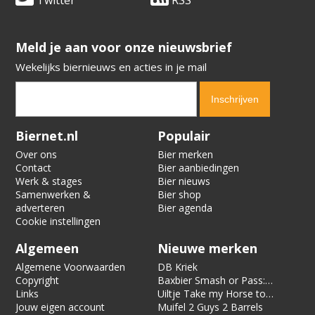
​​​​​​​Meld je aan voor onze nieuwsbrief
Wekelijks biernieuws en acties in je mail
Verification code:
1288
Biernet.nl
Populair
Over ons
Bier merken
Contact
Bier aanbiedingen
Werk & stages
Bier nieuws
Samenwerken &
Bier shop
adverteren
Bier agenda
Cookie instellingen
Algemeen
Nieuwe merken
Algemene Voorwaarden
DB Kriek
Copyright
Baxbier Smash or Pass:
Links
Strata
Uiltje Take my Horse to
Jouw eigen account
the Hotel Room
Muifel 2 Guys 2 Barrels