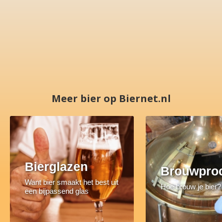
Meer bier op Biernet.nl
Bierglazen
Brouwpro
Want bier smaakt het best uit
Hoe brouw je bier?
een bijpassend glas