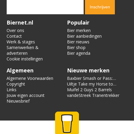
Verification code:
4760
Biernet.nl
Populair
Over ons
Bier merken
Contact
Bier aanbiedingen
Werk & stages
Bier nieuws
Samenwerken &
Bier shop
adverteren
Bier agenda
Cookie instellingen
Algemeen
Nieuwe merken
Algemene Voorwaarden
Baxbier Smash or Pass:
Copyright
Strata
Uiltje Take my Horse to
Links
the Hotel Room
Muifel 2 Guys 2 Barrels
Jouw eigen account
vandeStreek Tranentrekker
Nieuwsbrief