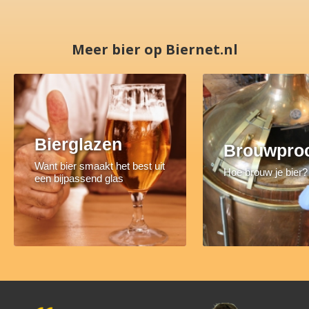
Meer bier op Biernet.nl
Bierglazen
Brouwpro
Want bier smaakt het best uit
Hoe brouw je bier?
een bijpassend glas