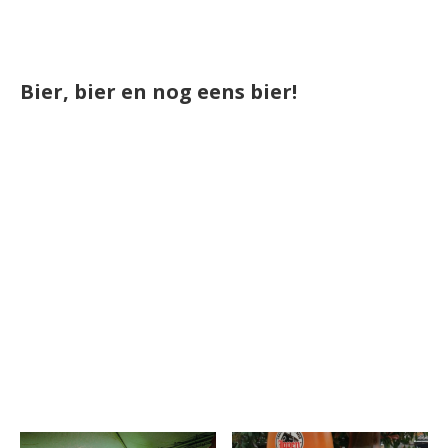
Bier, bier en nog eens bier!