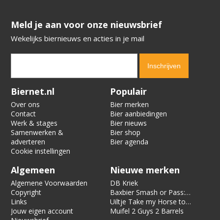
​​​​​​​Meld je aan voor onze nieuwsbrief
Wekelijks biernieuws en acties in je mail
Verification code:
2619
Biernet.nl
Populair
Over ons
Bier merken
Contact
Bier aanbiedingen
Werk & stages
Bier nieuws
Samenwerken &
Bier shop
adverteren
Bier agenda
Cookie instellingen
Algemeen
Nieuwe merken
Algemene Voorwaarden
DB Kriek
Copyright
Baxbier Smash or Pass:
Links
Strata
Uiltje Take my Horse to
Jouw eigen account
the Hotel Room
Muifel 2 Guys 2 Barrels