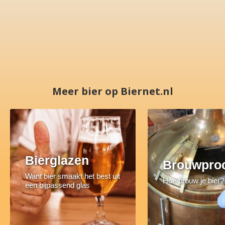
Meer bier op Biernet.nl
Bierglazen
Brouwpro
Want bier smaakt het best uit
Hoe brouw je bier?
een bijpassend glas