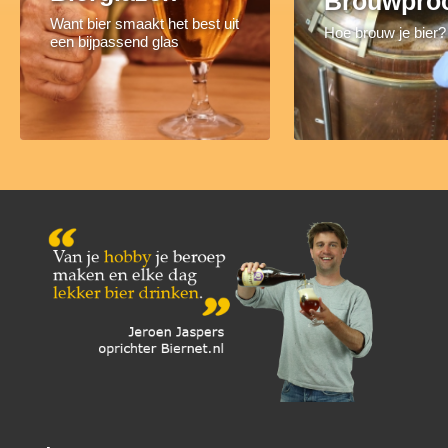
Brouwpro
Want bier smaakt het best uit
Hoe brouw je bier?
een bijpassend glas