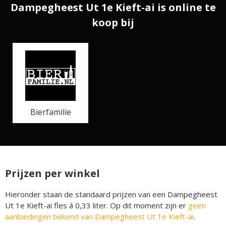
Dampegheest Ut 1e Kieft-ai is online te
koop bij
Bierfamilie
Prijzen per winkel
Hieronder staan de standaard prijzen van een Dampegheest
Ut 1e Kieft-ai fles á 0,33 liter. Op dit moment zijn er
geen
aanbiedingen bekend van Dampegheest Ut 1e Kieft-ai
.