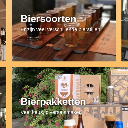
Biersoorten
Er zijn veel verschillende bierstijlen!
Bierpakketten
Veel keus, diverse smaken