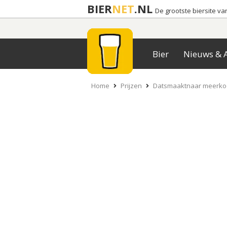
BIER
NET
.NL
De grootste biersite v
Bier
Nieuws & A
Home
Prijzen
Datsmaaktnaar meerko