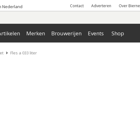
Contact
Adverteren
Over Bierne
an Nederland
rtikelen
Merken
Brouwerijen
Events
Shop
et
Fles a 033 liter