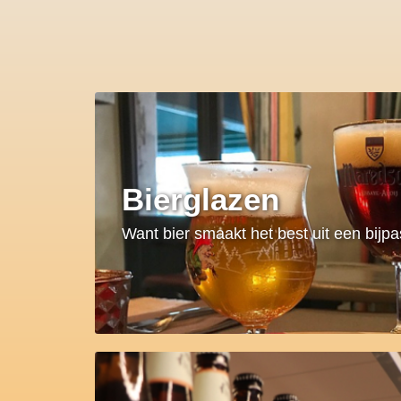
Bierglazen
Want bier smaakt het best uit een bijp