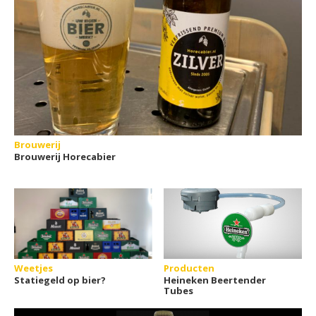
Brouwerij
Brouwerij Horecabier
Weetjes
Producten
Statiegeld op bier?
Heineken Beertender
Tubes