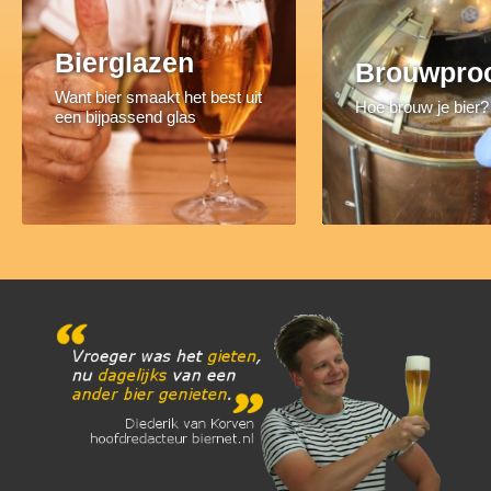
Bierglazen
Brouwpro
Want bier smaakt het best uit
Hoe brouw je bier?
een bijpassend glas