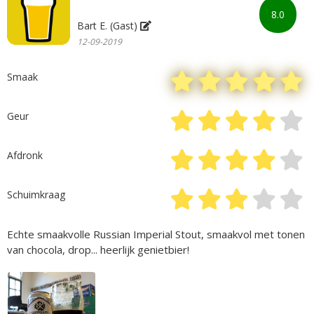
8.0
Bart E. (Gast)
12-09-2019
Smaak
Geur
Afdronk
Schuimkraag
Echte smaakvolle Russian Imperial Stout, smaakvol met tonen
van chocola, drop... heerlijk genietbier!