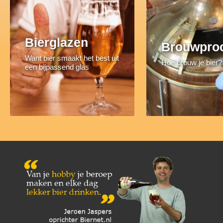
Bierglazen
Brouwpro
Want bier smaakt het best uit
Hoe brouw je bier?
een bijpassend glas