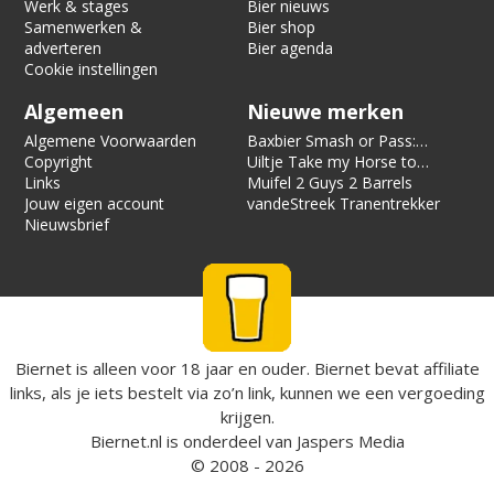
Werk & stages
Bier nieuws
Samenwerken &
Bier shop
adverteren
Bier agenda
Cookie instellingen
Algemeen
Nieuwe merken
Algemene Voorwaarden
Baxbier Smash or Pass:
Copyright
Strata
Uiltje Take my Horse to
Links
the Hotel Room
Muifel 2 Guys 2 Barrels
Jouw eigen account
vandeStreek Tranentrekker
Nieuwsbrief
Biernet is alleen voor 18 jaar en ouder. Biernet bevat affiliate
links, als je iets bestelt via zo’n link, kunnen we een vergoeding
krijgen.
Biernet.nl
is onderdeel van
Jaspers Media
© 2008 - 2026