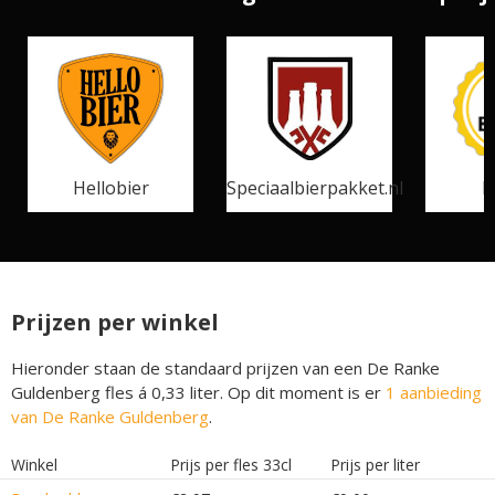
Hellobier
Speciaalbierpakket.nl
B
Prijzen per winkel
Hieronder staan de standaard prijzen van een De Ranke
Guldenberg fles á 0,33 liter. Op dit moment is er
1 aanbieding
van De Ranke Guldenberg
.
Winkel
Prijs per fles 33cl
Prijs per liter