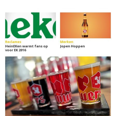
Reclames
Merken
HeinEKen warmt fans op
Jopen Hoppen
voor EK 2016