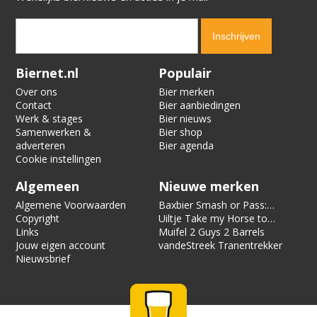
Verification code:
8023
Biernet.nl
Populair
Over ons
Bier merken
Contact
Bier aanbiedingen
Werk & stages
Bier nieuws
Samenwerken &
Bier shop
adverteren
Bier agenda
Cookie instellingen
Algemeen
Nieuwe merken
Algemene Voorwaarden
Baxbier Smash or Pass:
Copyright
Strata
Uiltje Take my Horse to
Links
the Hotel Room
Muifel 2 Guys 2 Barrels
Jouw eigen account
vandeStreek Tranentrekker
Nieuwsbrief