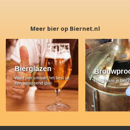
Meer bier op Biernet.nl
Bierglazen
Brouwpro
Want bier smaakt het best uit
Hoe brouw je bier?
een bijpassend glas