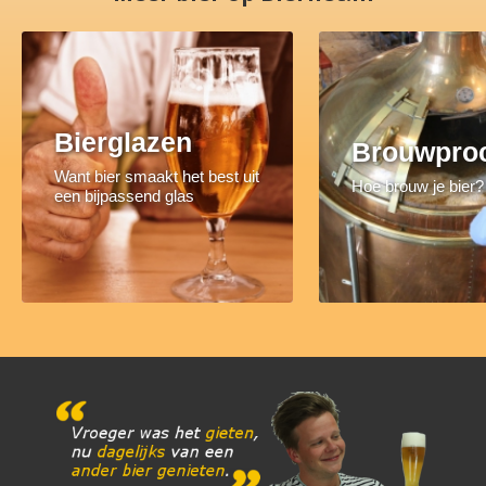
Bierglazen
Brouwpro
Want bier smaakt het best uit
Hoe brouw je bier?
een bijpassend glas