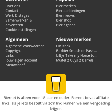
Over ons
Bier merken
Contact
Bier aanbiedingen
Werk & stages
Bier nieuws
Samenwerken &
Bier shop
adverteren
Bier agenda
Cookie instellingen
Algemeen
Nieuwe merken
Algemene Voorwaarden
DB Kriek
Copyright
Baxbier Smash or Pass:
Links
Strata
Uiltje Take my Horse to
Jouw eigen account
the Hotel Room
Muifel 2 Guys 2 Barrels
Nieuwsbrief
Biernet is alleen voor 18 jaar en ouder. Biernet bevat affiliate
links, als je iets bestelt via zo’n link, kunnen we een vergoeding
krijgen.