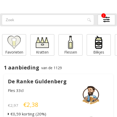
1
Favorieten
Kratten
Flessen
Blikjes
1 aanbieding
van de 1129
De Ranke Guldenberg
Fles 33cl
€2,38
€2,97
€0,59 korting (20%)