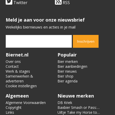
Twitter
RSS
​​​​​​​Meld je aan voor onze nieuwsbrief
Wekelijks biernieuws en acties in je mail
Verification code:
2139
Biernet.nl
Populair
Over ons
Bier merken
Contact
Bier aanbiedingen
Werk & stages
Bier nieuws
Samenwerken &
Bier shop
adverteren
Bier agenda
Cookie instellingen
Algemeen
Nieuwe merken
Algemene Voorwaarden
DB Kriek
Copyright
Baxbier Smash or Pass:
Links
Strata
Uiltje Take my Horse to