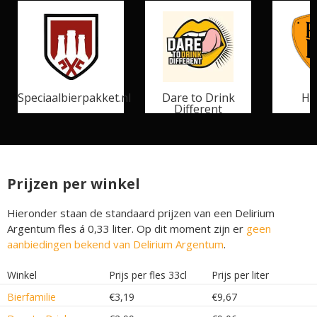
Speciaalbierpakket.nl
Dare to Drink
He
Different
Prijzen per winkel
Hieronder staan de standaard prijzen van een Delirium
Argentum fles á 0,33 liter. Op dit moment zijn er
geen
aanbiedingen bekend van Delirium Argentum
.
Winkel
Prijs per fles 33cl
Prijs per liter
Bierfamilie
€3,19
€9,67