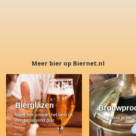
Meer bier op Biernet.nl
Bierglazen
Brouwpro
Want bier smaakt het best uit
Hoe brouw je bier?
een bijpassend glas