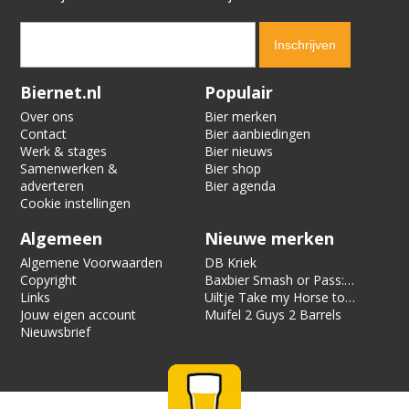
Verification code:
1604
Biernet.nl
Populair
Over ons
Bier merken
Contact
Bier aanbiedingen
Werk & stages
Bier nieuws
Samenwerken &
Bier shop
adverteren
Bier agenda
Cookie instellingen
Algemeen
Nieuwe merken
Algemene Voorwaarden
DB Kriek
Copyright
Baxbier Smash or Pass:
Links
Strata
Uiltje Take my Horse to
Jouw eigen account
the Hotel Room
Muifel 2 Guys 2 Barrels
Nieuwsbrief