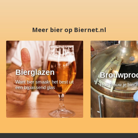
Meer bier op Biernet.nl
Bierglazen
Brouwpro
Want bier smaakt het best uit
Hoe brouw je bier?
een bijpassend glas