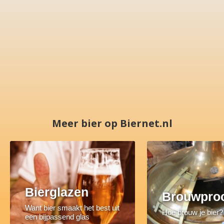
Meer bier op Biernet.nl
Bierglazen
Brouwpro
Want bier smaakt het best uit
Hoe brouw je bier?
een bijpassend glas