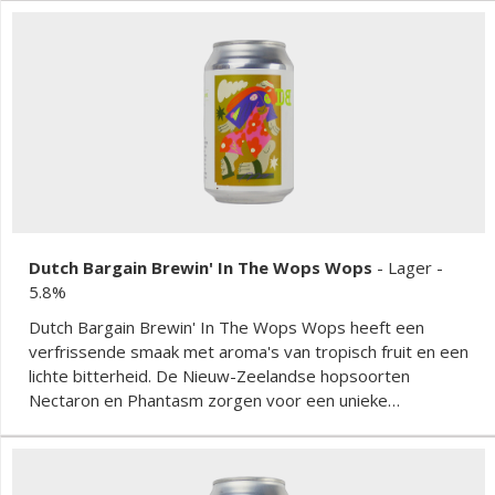
Dutch Bargain Brewin' In The Wops Wops
-
Lager
-
5.8%
Dutch Bargain Brewin' In The Wops Wops heeft een
verfrissende smaak met aroma's van tropisch fruit en een
lichte bitterheid. De Nieuw-Zeelandse hopsoorten
Nectaron en Phantasm zorgen voor een unieke
smaakervaring met hints van passievrucht, citrus en een
subtiele bloemige toon. De afdronk is schoon en
verfrissend, perfect voor een warme dag.