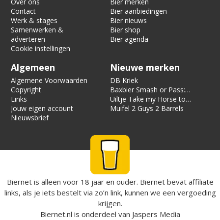
Over ons
Bier merken
Contact
Bier aanbiedingen
Werk & stages
Bier nieuws
Samenwerken &
Bier shop
adverteren
Bier agenda
Cookie instellingen
Algemeen
Nieuwe merken
Algemene Voorwaarden
DB Kriek
Copyright
Baxbier Smash or Pass:
Links
Strata
Uiltje Take my Horse to
Jouw eigen account
the Hotel Room
Muifel 2 Guys 2 Barrels
Nieuwsbrief
Biernet is alleen voor 18 jaar en ouder. Biernet bevat affiliate
links, als je iets bestelt via zo’n link, kunnen we een vergoeding
krijgen.
Biernet.nl
is onderdeel van
Jaspers Media