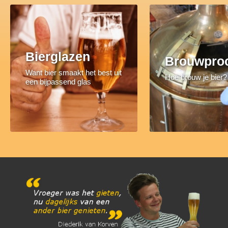
Bierglazen
Brouwpro
Want bier smaakt het best uit
Hoe brouw je bier?
een bijpassend glas