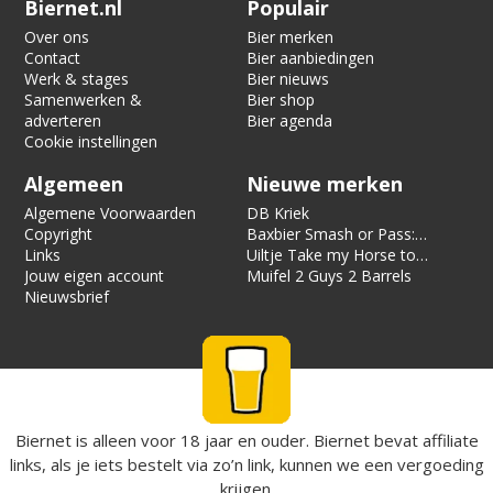
Biernet.nl
Populair
Over ons
Bier merken
Contact
Bier aanbiedingen
Werk & stages
Bier nieuws
Samenwerken &
Bier shop
adverteren
Bier agenda
Cookie instellingen
Algemeen
Nieuwe merken
Algemene Voorwaarden
DB Kriek
Copyright
Baxbier Smash or Pass:
Links
Strata
Uiltje Take my Horse to
Jouw eigen account
the Hotel Room
Muifel 2 Guys 2 Barrels
Nieuwsbrief
Biernet is alleen voor 18 jaar en ouder. Biernet bevat affiliate
links, als je iets bestelt via zo’n link, kunnen we een vergoeding
krijgen.