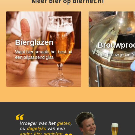
Meer bier op Biernet.nl
Bierglazen
Brouwpro
Want bier smaakt het best uit
Hoe brouw je bier?
een bijpassend glas